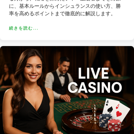
に、基本ルールからインシュランスの使い方、勝
率を高めるポイントまで徹底的に解説します。
続きを読む...