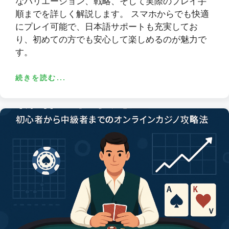
なバリエーション、戦略、そして実際のプレイ手
順までを詳しく解説します。 スマホからでも快適
にプレイ可能で、日本語サポートも充実してお
り、初めての方でも安心して楽しめるのが魅力で
す。
続きを読む...