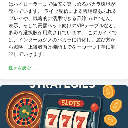
はハイローラーまで幅広く楽しめるバカラ環境が
整っています。 ライブ配信による臨場感あふれる
プレイや、戦略的に活用できる罫線（けいせん）
表示、そして高額ベット向けのVIPテーブルなど、
多彩な選択肢が用意されています。 このガイドで
は、インターカジノのバカラに特化し、遊び方か
ら戦略、上級者向け機能までを一つ一つ丁寧に解
説していきます。
続きを読む...