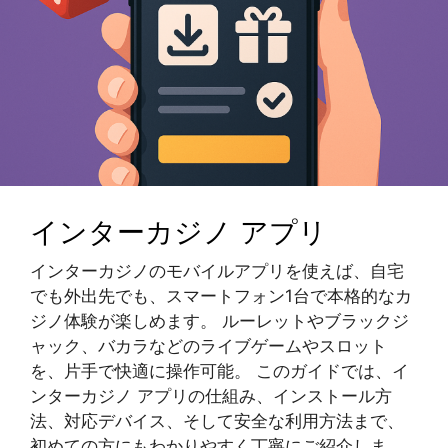
インターカジノ アプリ
インターカジノのモバイルアプリを使えば、自宅
でも外出先でも、スマートフォン1台で本格的なカ
ジノ体験が楽しめます。 ルーレットやブラックジ
ャック、バカラなどのライブゲームやスロット
を、片手で快適に操作可能。 このガイドでは、イ
ンターカジノ アプリの仕組み、インストール方
法、対応デバイス、そして安全な利用方法まで、
初めての方にもわかりやすく丁寧にご紹介しま