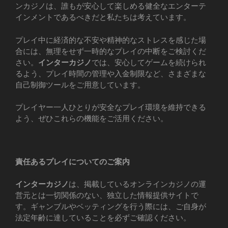
ンカジノは、誰もが安心して楽しめる健全なエンターテ
インメントであるべきだと私たちは考えています。
プレイ中に経済的な不安や精神的なストレスを感じた場
合には、無理をせず一時的なプレイの中断をご検討くだ
さい。
インターカジノ
では、安心してゲームを続けられ
るよう、プレイ時間の管理や入金制限など、さまざまな
自己制御ツールをご用意しています。
プレイヤー一人ひとりが安全なプレイ環境を維持できる
よう、ぜひこれらの機能をご活用ください。
責任あるプレイについてのご案内
インターカジノ
は、掲載しているオンラインカジノの運
営元とは一切関係のない、独立した情報提供サイトで
す。ギャンブルやベッティングを行う際には、ご自身が
法定年齢に達していることを必ずご確認ください。