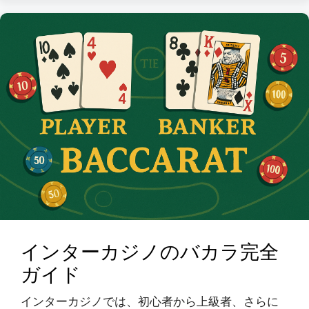
インターカジノのバカラ完全
ガイド
インターカジノでは、初心者から上級者、さらに